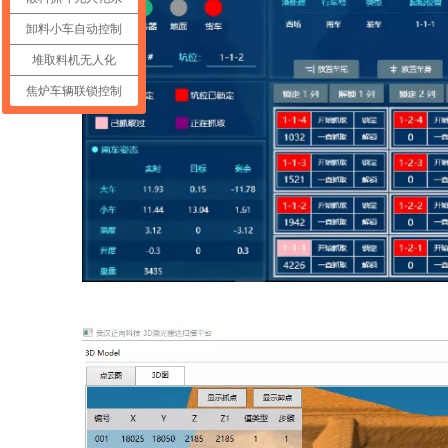
卸料小车自动控制
堆取料机无人化
焦炉车辆联锁控制